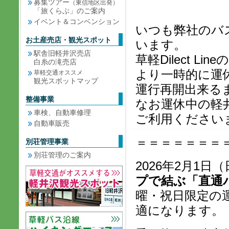
募集ツアー
（東信地区出発）
「旅くらぶ」のご案内
イベント＆コンベンション
いつも弊社のバ
お土産売店・観光スポット
います。
駅舎旧軽井沢売店
草軽Dilect 
白糸の滝売店
より一時的に運
草軽交通オススメ
観光スポットマップ
運行再開出来る
整備事業
なお運休中の軽
車検、自動車修理
ご利用ください
自動車販売
＝＝＝＝＝＝＝
別荘管理事業
別荘管理のご案内
2026年2月1日
プで結ぶ「直通
曜・祝日限定の
適になります。