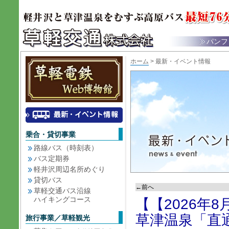
パンフ
ホーム
> 最新・イベント情報
乗合・貸切事業
路線バス（時刻表）
バス定期券
軽井沢周辺名所めぐり
貸切バス
←前へ
草軽交通バス沿線
ハイキングコース
【【2026年
草津温泉「直
旅行事業／草軽観光