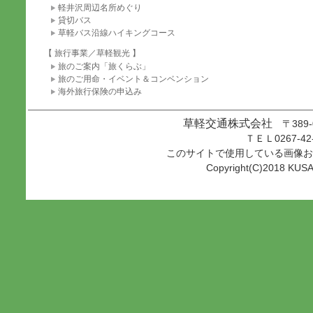
軽井沢周辺名所めぐり
貸切バス
草軽バス沿線ハイキングコース
【 旅行事業／草軽観光 】
旅のご案内「旅くらぶ」
旅のご用命・イベント＆コンベンション
海外旅行保険の申込み
草軽交通株式会社
〒389
ＴＥＬ0267-42
このサイトで使用している画像お
Copyright(C)2018 KUSAK