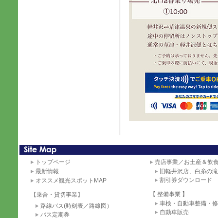
トップページ
売店事業／お土産＆飲
最新情報
旧軽井沢店、白糸の滝
割引券ダウンロード
オススメ観光スポットMAP
【 整備事業 】
【
乗合・貸切事業
】
車検・自動車整備・修
路線バス(時刻表／路線図）
自動車販売
バス定期券