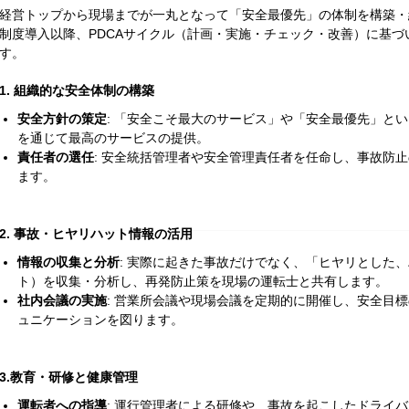
経営トップから現場までが一丸となって「安全最優先」の体制を構築・維
制度導入以降、PDCAサイクル（計画・実施・チェック・改善）に基
す。
1. 組織的な安全体制の構築
安全方針の策定
: 「安全こそ最大のサービス」や「安全最優先」と
を通じて最高のサービスの提供。
責任者の選任
: 安全統括管理者や安全管理責任者を任命し、事故防
ます。
2. 事故・ヒヤリハット情報の活用
情報の収集と分析
: 実際に起きた事故だけでなく、「ヒヤリとした
ト）を収集・分析し、再発防止策を現場の運転士と共有します。
社内会議の実施
: 営業所会議や現場会議を定期的に開催し、安全目
ュニケーションを図ります。
3.教育・研修と健康管理
運転者への指導
: 運行管理者による研修や、事故を起こしたドライ