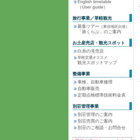
English timetable
（User guide）
旅行事業／草軽観光
募集ツアー
（東信地区出発）
「旅くらぶ」のご案内
お土産売店・観光スポット
白糸の滝売店
草軽交通オススメ
観光スポットマップ
整備事業
車検、自動車修理
自動車販売
定期点検標準技術料金表
別荘管理事業
別荘管理のご案内
別荘売買のご案内
別荘のご相談・お問合せ