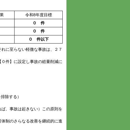
果
令和8年度目標
０ 件
０ 件
０ 件以下
それに至らない軽微な事故は、２７
【０件】に設定し事故の総量削減に
を排除する）
れば、事故は起きない）この原則を
育体制のさらなる改善を継続的に進