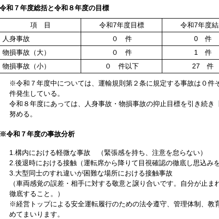
令和７年度総括と令和８年度の目標
項 目
令和7年度目標
令和7年度結
人身事故
０ 件
0 件
物損事故（大）
０ 件
1 件
物損事故（小）
０ 件以下
27 件
※令和７年度中については、運輸規則第２条に規定する事故は０件
件発生している。
令和８年度にあっては、人身事故・物損事故の抑止目標を引き続き
努める。
※令和７年度の事故分析
1.構内における軽微な事故 （緊張感を持ち、注意を怠らない）
2.後退時における接触（運転席から降りて目視確認の徹底し思込み
3.大型同士のすれ違いが困難な場所における接触事故
（車両感覚の誤差・相手に対する敬意と譲り合いです。自分が止ま
徹底すること。）
※経営トップによる安全運転履行のための法令遵守、管理体制、教
めてまいります。