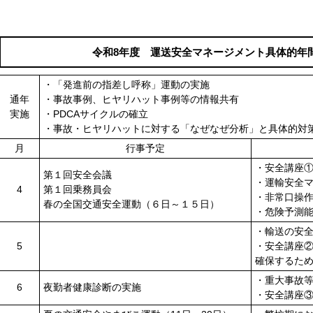
令和8年度 運送安全マネージメント具体的年
・「発進前の指差し呼称」運動の実施
通年
・事故事例、ヒヤリハット事例等の情報共有
実施
・PDCAサイクルの確立
・事故・ヒヤリハットに対する「なぜなぜ分析」と具体的対
月
行事予定
・安全講座
第１回安全会議
・運輸安全
4
第１回乗務員会
・非常口操
春の全国交通安全運動（６日～１５日）
・危険予測
・輸送の安
5
・安全講座
確保するた
・重大事故
6
夜勤者健康診断の実施
・安全講座