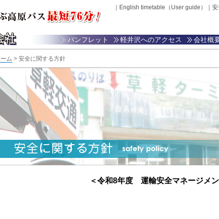
｜
English timetable（User guide）
｜
安
パンフレット
軽井沢へのアクセス
会社概
ホーム
> 安全に関する方針
＜令和8年度 運輸安全マネージメ