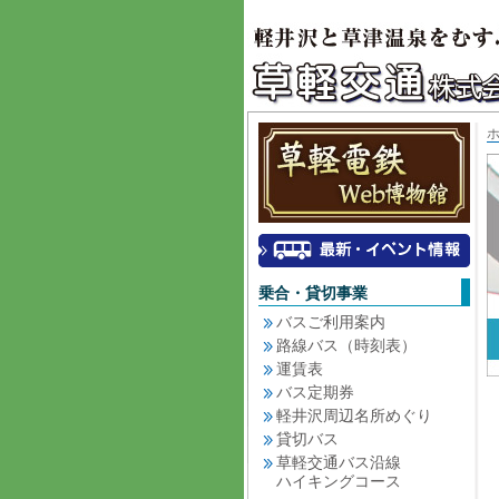
乗合・貸切事業
バスご利用案内
路線バス（時刻表）
運賃表
バス定期券
軽井沢周辺名所めぐり
貸切バス
草軽交通バス沿線
ハイキングコース