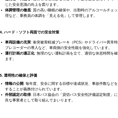
じた安全意識の向上を図ります。
体調管理の徹底
: 質の高い睡眠の確保や、出勤時のアルコールチェ
理など、乗務員の体調を「見える化」して管理します。
4. ハード・ソフト両面での安全対策
車両設備の充実
: 衝突被害軽減ブレーキ（PCS）やドライバー異常
ブレコーダーの導入など、車両側の安全性能を強化しています。
運行計画の適正化
: 無理のない運転計画を立て、適切な休息時間を
ます。
5. 透明性の確保と評価
情報の公開
: 毎年度、安全に関する目標や達成状況、事故件数など
することが義務付けられています。
外部認定の取得
: 日本バス協会の「貸切バス安全性評価認定制度」
良な事業者として取り組んでまいります。