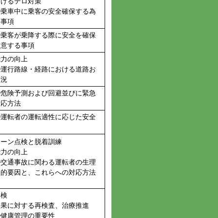
おけるテロ対策
④乗車中に乗客の安全確保する為
き事項
⑤乗客が乗降する際に安全を確保
留意する事項
能力の向上
⑥運行路線・経路における道路お
状況
⑦危険予測および回避並びに緊急
対応方法
⑧運転者の運転適性に応じた安全
ェーン点検と脱着訓練
能力の向上
⑨交通事故に関わる運転者の生理
理的要因と、これらへの対応方法
点検
結果に対する再検査、治療推進
⑩健康管理の重要性