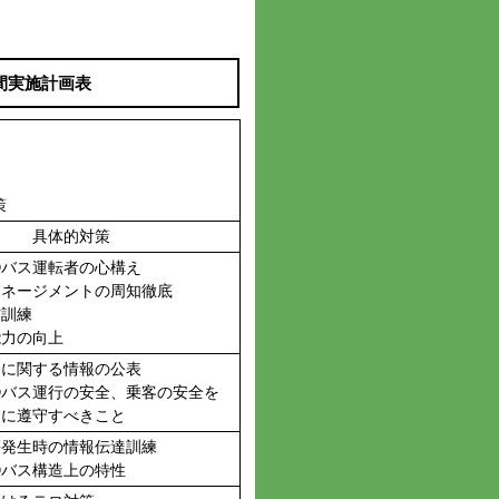
間実施計画表
策
具体的対策
①バス運転者の心構え
マネージメントの周知徹底
作訓練
能力の向上
全に関する情報の公表
②バス運行の安全、乗客の安全を
めに遵守すべきこと
等発生時の情報伝達訓練
③バス構造上の特性