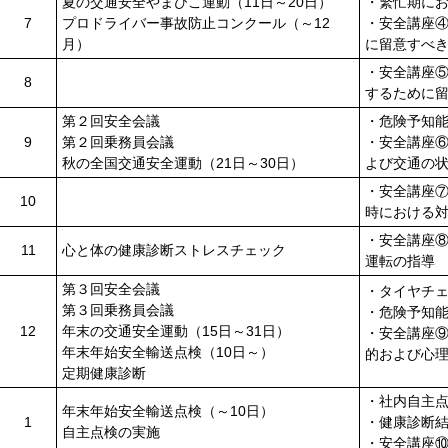
夏の交通安全やまびこ運動（11日～20日）
・繁忙期に
7
プロドライバー事故防止コンクール（～12
・安全講座
月）
に留意すべ
・安全講座
8
するために
第２回安全会議
・危険予知
9
第２回乗務員会議
・安全講座
秋の全国交通安全運動（21日～30日）
よび交通の
・安全講座
10
時における
・安全講座
11
心と体の健康診断ストレスチェック
運転の指導
第３回安全会議
・タイヤチ
第３回乗務員会議
・危険予知
12
年末の交通安全運動（15日～31日）
・安全講座
年末年始安全輸送点検（10日～）
的および心
定期健康診断
・社内自主
年末年始安全輸送点検（～10日）
1
・健康診断
自主点検の実施
・安全講座